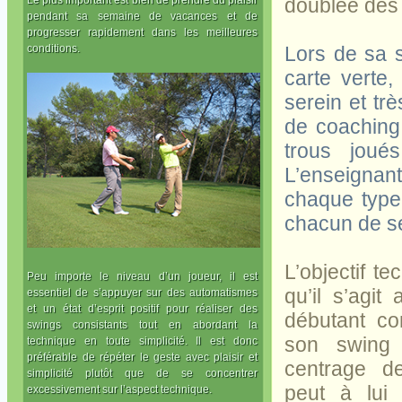
doublée dès 
pendant sa semaine de vacances et de
progresser rapidement dans les meilleures
conditions.
Lors de sa 
carte verte,
serein et tr
de coaching 
trous joué
L’enseigna
chaque type 
chacun de se
L’objectif te
Peu importe le niveau d’un joueur, il est
qu’il s’agit
essentiel de s’appuyer sur des automatismes
et un état d’esprit positif pour réaliser des
débutant co
swings consistants tout en abordant la
son swing e
technique en toute simplicité. Il est donc
préférable de répéter le geste avec plaisir et
centrage d
simplicité plutôt que de se concentrer
peut à lui
excessivement sur l’aspect technique.