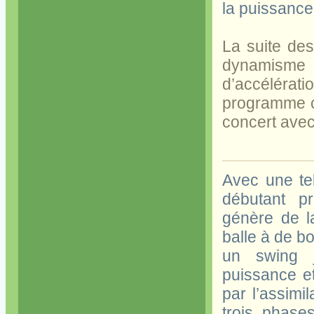
la puissance
La suite de
dynamisme d
d’accélérat
programme car
concert avec
Avec une tel
débutant p
génère de la
balle à de b
un swing j
puissance et
par l’assimi
trois phase