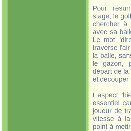
Pour résum
stage, le go
chercher à 
avec sa balle
Le mot "dire
traverse l'ai
la balle, sa
le gazon, p
départ de la 
et découper 
L’aspect "bi
essentiel ca
joueur de t
vitesse à la
point à mett