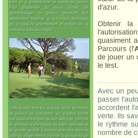
balle et à perfectionner le swing du joueur.
d'azur.
Pour progresser au mieux durant cet
apprentissage, le golfeur débutant doit
absolument maîtriser ce pré-requis technique
Obtenir la
qui le rassure énormément et installe de la
confiance dans son esprit.
l'autorisati
quasiment at
Parcours (l'
de jouer un 
le test.
Avec un peu 
passer l'aut
accordent l'
Cette qualité, une fois acquise, va lui permettre
de pouvoir se concentrer sur d’autres points
verte. Ils s
tout aussi techniques de son swing de golf tout
le rythme su
en profitant d’une frappe de balle optimale et
de grande qualité. Il devient alors aisé dans la
nombre de co
suite du stage intensif d’élever la puissance de