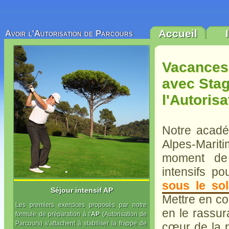
Accueil
Avoir l'Autorisation de Parcours
Vacances
avec Stag
l'Autoris
Notre acad
Alpes-Mar
moment de
intensifs p
sous le sol
Séjour intensif AP
Mettre en co
Les premiers exercices proposés par notre
en le rassur
formule de préparation à l'
AP
(Autorisation de
Parcours) s’attachent à stabiliser la frappe de
cœur de la 