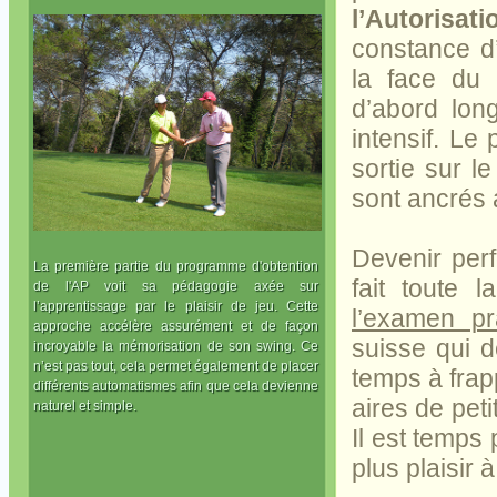
l’Autorisa
constance d
la face du 
d’abord lon
intensif. Le 
sortie sur l
sont ancrés 
Devenir perf
La première partie du programme d'obtention
fait toute 
de l'AP voit sa pédagogie axée sur
l’apprentissage par le plaisir de jeu. Cette
l’examen pr
approche accélère assurément et de façon
suisse qui 
incroyable la mémorisation de son swing. Ce
n’est pas tout, cela permet également de placer
temps à frapp
différents automatismes afin que cela devienne
aires de peti
naturel et simple.
Il est temps
plus plaisir à