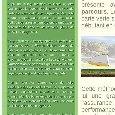
présente 
Avec un swing maîtrisé et facile à faire
fonctionner, le joueur débutant passe sa carte
parcours
. 
verte dans un état d’esprit agréable. Par cette
carte verte 
approche pédagogique de l’enseignement du
golf, le joueur ressent un profond bien-être, un
débutant en s
sentiment de fierté et un véritable plaisir de
réussite à progresser.
Le programme d’enseignement dispensé par
l’académie de la French Riviera permet de
délivrer la carte verte en fin de semaine. Une
école de golf dans le sud de la France a
davantage vocation à valider la carte verte que
l’autorisation de parcours
qui reste le diplôme
officiel suisse. Obtenir la carte verte constitue
cependant un grand pas franchi vers l’AP.
Comme tous les autres cours de notre
académie des Alpes-Maritimes, le programme
Cette méthod
intensif pour obtenir la carte verte place au
lui une gr
premier plan les belles émotions ressenties par
le golfeur débutant afin d’en faire une arme
l’assuran
infaillible pour bien progresser.
performance
Le plus important est bien de prendre du plaisir